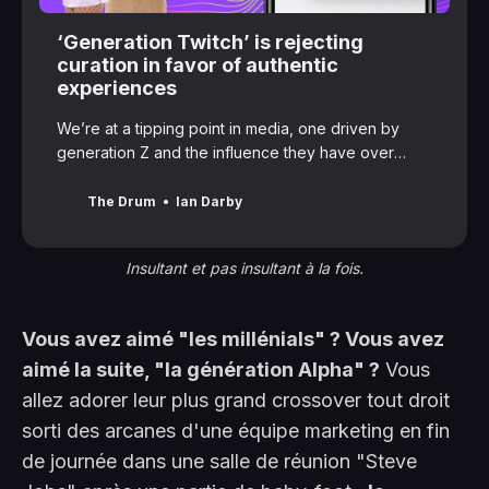
‘Generation Twitch’ is rejecting
curation in favor of authentic
experiences
We’re at a tipping point in media, one driven by
generation Z and the influence they have over
culture. A new piece of thought leadership from
Twitch explains the new rules of the game –
The Drum
Ian Darby
revealing what really matters to these meme
masters from their values and social behaviors. In
Insultant et pas insultant à la fois.
the first of a fiv…
Vous avez aimé "les millénials" ? Vous avez
aimé la suite, "la génération Alpha" ?
Vous
allez adorer leur plus grand crossover tout droit
sorti des arcanes d'une équipe marketing en fin
de journée dans une salle de réunion "Steve