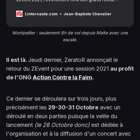
pour une nouvelle édition en 2022. De quoi
s’interroger sur les dates de ce rendez-vous
Linternaute.com
Jean-Baptiste Chevalier
incontournable. On vous résume ce qu’il faut savoir.
Montpellier : seulement 8h de vol depuis Malte avec une
escale.
Il est là.
Jeudi dernier, ZeratoR annonçait le
retour du ZEvent pour une session 2021
au profit
de l'ONG
Action Contre la Faim
.
Ce dernier se déroulera sur trois jours, plus
précisément les
29-30-31 Octobre
avec un
déroulé en deux parties puisque la veille du
lancement
(le 28 Octobre donc)
est dédiée à
l'organisation et à la diffusion d'un concert avec