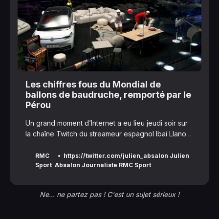
Les chiffres fous du Mondial de
ballons de baudruche, remporté par le
Pérou
Un grand moment d’Internet a eu lieu jeudi soir sur
la chaîne Twitch du streameur espagnol Ibai Llanos,
qui a organisé la Coupe du monde de ballons de
baudruche avec Gerard Piqué. Le représentant du
RMC
https://twitter.com/julien_absalon Julien
Sport
Absalon Journaliste RMC Sport
Pérou s’est imposé et a eu droit aux félicitations
très sérieuses du président de son pays.
Ne... ne partez pas ! C'est un sujet sérieux !