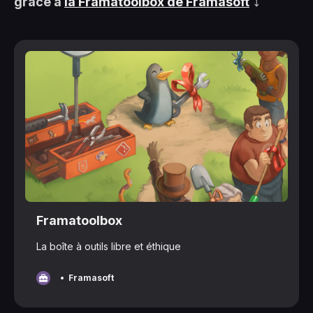
grâce à
la Framatoolbox de Framasoft
⤵️
Framatoolbox
La boîte à outils libre et éthique
Framasoft