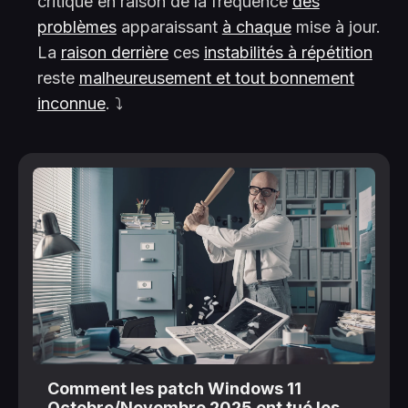
critiqué en raison de la fréquence
des
problèmes
apparaissant
à chaque
mise à jour.
La
raison derrière
ces
instabilités à répétition
reste
malheureusement et tout bonnement
inconnue
. ⤵️
Comment les patch Windows 11
Octobre/Novembre 2025 ont tué les