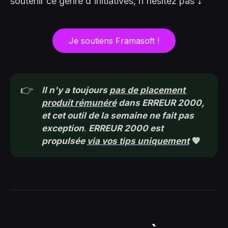
soutenir ce genre d'initiatives, n'hésitez pas ⤵️
Je soutiens Framasoft !
👉
Il n'y a toujours 
pas de placement 
produit rémunéré
 dans ERREUR 2000, 
et cet outil de la semaine ne fait pas 
exception
.
ERREUR 2000 est 
propulsée 
via vos tips uniquement
💖