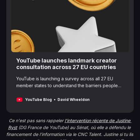
YouTube launches landmark creator
consultation across 27 EU countries
YouTube is launching a survey across all 27 EU
member states to understand the barriers people
face in the creative industries. The findings will
provide European policymakers with data to help
YouTube Blog
David Wheeldon
creators build businesses, develop skills, and grow
the regional cultural economy.
Ce n'est pas sans rappeler 
l'intervention récente de Justine 
Ryst
 (DG France de YouTube) au Sénat, où elle a défendu le 
financement de l’information via le CNC Talent. Justine si tu lis 