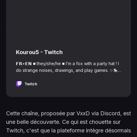
Kourou5 - Twitch
𝗙𝗥+𝗘𝗡 ■ they/she/he ■ I’m a fox with a party hat ! I
do strange noises, drawings, and play games. ✨🎠
𝙅𝙚 𝙨𝙪𝙞𝙨 𝙪𝙣 𝙧𝙚𝙣𝙖𝙧𝙙 𝙖𝙫𝙚𝙘 𝙪𝙣 𝙘𝙝𝙖𝙥𝙚𝙖𝙪 𝙙𝙚 𝙛ê𝙩𝙚 !
𝙅𝙚 𝙛𝙖𝙞𝙨 𝙙𝙚𝙨 𝙗𝙧𝙪𝙞𝙩𝙨 𝙗𝙞𝙯𝙖𝙧𝙧𝙚𝙨, 𝙙𝙚𝙨 𝙙𝙚𝙨𝙨𝙞𝙣𝙨, 𝙚𝙩 𝙟𝙚
Twitch
𝙟𝙤𝙪𝙚.
Cette chaîne, proposée par VxxD via Discord, est
une belle découverte. Ce qui est chouette sur
Twitch, c'est que la plateforme intègre désormais