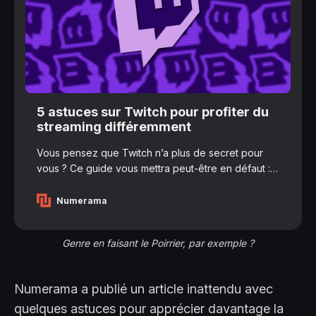
5 astuces sur Twitch pour profiter du
streaming différemment
Vous pensez que Twitch n’a plus de secret pour
vous ? Ce guide vous mettra peut-être en défaut : il
regroupe des astuces qui pourraient vous faire
profiter de la plateforme de streaming sous un jour
Numerama
nouveau. Twitch est devenu le lieu incontournable
pour diffuser des parties de jeux vidéo et
Genre en faisant le Poirrier, par exemple ?
nombreux…
Numerama a publié un article inattendu avec
quelques astuces pour apprécier davantage la