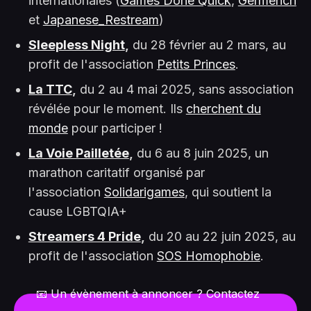
internationales (
Games Done Quick
,
Germench
et
Japanese_Restream
)
Sleepless Night
,
du 28 février au 2 mars, au
profit de l'association
Petits Princes
.
La TTC
,
du 2 au 4 mai 2025, sans association
révélée pour le moment. Ils
cherchent du
monde
pour participer !
La Voie Pailletée
,
du 6 au 8 juin 2025, un
marathon caritatif organisé par
l'association
Solidarigames
, qui soutient la
cause LGBTQIA+
Streamers 4 Pride
,
du 20 au 22 juin 2025, au
profit de l'association
SOS Homophobie
.
📧 Un évènement à annoncer ? Contactez