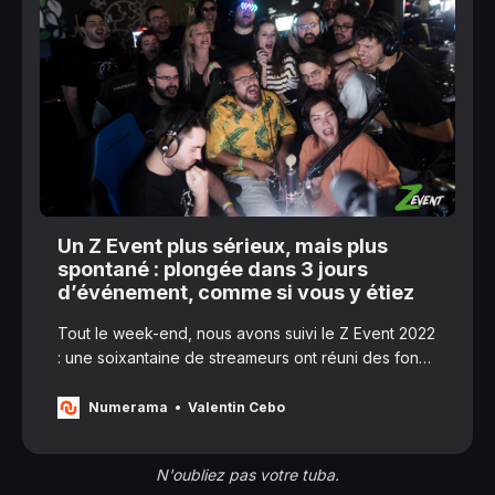
Un Z Event plus sérieux, mais plus
spontané : plongée dans 3 jours
d’événement, comme si vous y étiez
Tout le week-end, nous avons suivi le Z Event 2022
: une soixantaine de streameurs ont réuni des fonds
ce week-end pour cinq associations caritatives
œuvrant pour la protection de l’environnement. 50
Numerama
Valentin Cebo
heures de live et 10 millions d’euros plus tard, nous
revenons sur la nouvelle édition de cet événem…
N'oubliez pas votre tuba.