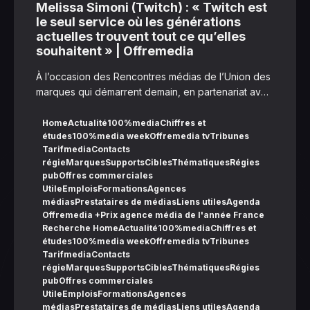
Melissa Simoni (Twitch) : « Twitch est
le seul service où les générations
actuelles trouvent tout ce qu’elles
souhaitent » | Offremedia
À l’occasion des Rencontres médias de l’Union des
marques qui démarrent demain, en partenariat avec
100%Media, zoom sur l’un des médias qui
participent à cette nouvelle édition : Twitch sera
HomeActualité100%mediaChiffres et
études100%media weekOffremedia tvTribunes
présent pour la première fois. 100%Media a
TarifmediaContacts
interrogé Melissa Simoni, sales director France et
régieMarquesSupportsCiblesThématiquesRégies
Benelux. ​100%M…
pubOffres commerciales
UtileEmploisFormationsAgences
médiasPrestataires de médiasLiens utilesAgenda
Offremedia +Prix agence média de l'année France
Recherche HomeActualité100%mediaChiffres et
études100%media weekOffremedia tvTribunes
TarifmediaContacts
régieMarquesSupportsCiblesThématiquesRégies
pubOffres commerciales
UtileEmploisFormationsAgences
médiasPrestataires de médiasLiens utilesAgenda