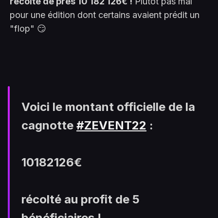
récolte de près 10 182 126€ !
Plutôt pas mal
pour une édition dont certains avaient prédit un
"flop" 😏
Voici le montant officielle de la
cagnotte
#ZEVENT22
:
10182126€
récolté au profit de 5
bénéficiaires !