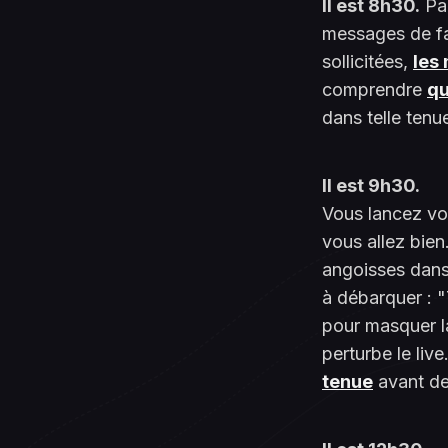
Il est 8h30.
Par
messages de fan
sollicitées,
les
comprendre
qu
dans telle tenu
Il est 9h30.
Vous lancez vot
vous allez bie
angoisses dans 
à débarquer : "
pour masquer la
perturbe le liv
tenue
avant de 