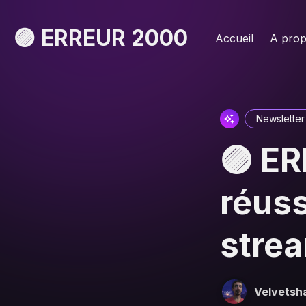
🟣 ERREUR 2000
Accueil
A pro
Newsletter
🟣 ER
réuss
stre
Velvets