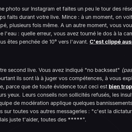
e photo sur Instagram et faites un peu le tour des rés
ips faits durant votre live. Mince : à un moment, on voi
ppé, plusieurs fois même. A un autre moment, vous vou
de l'eau : quelle erreur, vous avez tourné le dos à la ca
ous êtes penchée de 10° vers l'avant.
C'est clippé aus
tre second live. Vous avez indiqué "no backseat"
(pas
ourtant ils sont là à juger vos compétences, à vous ex
ne, parce que de toute évidence tout ceci est
bien tro
urs yeux. Leurs conseils non sollicités refusés, les insul
équipe de modération applique quelques bannissement
tes sur toutes vos autres messageries : "c'est la dictatu
ulais juste t'aider, toutes des *****".