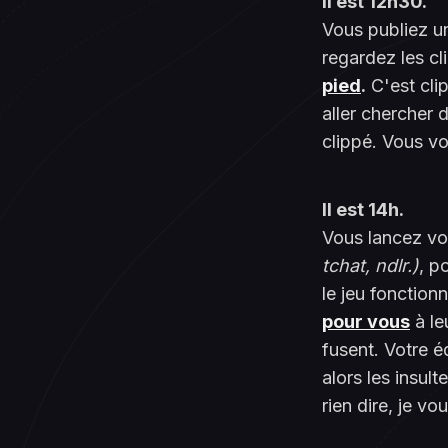
Il est 12h30.
Vous publiez un
regardez les cl
pied
.
C'est cli
aller chercher 
clippé. Vous v
Il est 14h.
Vous lancez vo
tchat, ndlr.)
, p
le jeu fonction
pour vous
à le
fusent. Votre 
alors les insul
rien dire, je vo