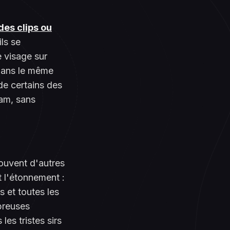
des clips ou
ls se
e visage sur
dans le même
e certains des
ram, sans
souvent d'autres
 l'étonnement :
 et toutes les
breuses
les tristes sirs