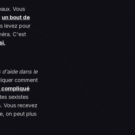
eaux. Vous
t
un bout de
s levez pour
méra. C'est
si.
 d'aide dans le
pliquer comment
p compliqué
tes sexistes
s. Vous recevez
re, on peut plus