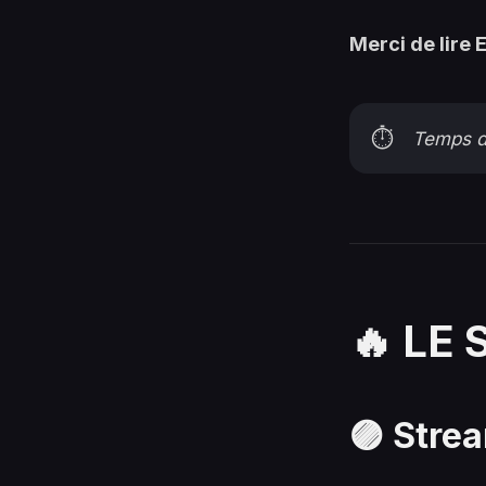
Merci de lire
⏱️
Temps de
🔥 LE
🟣 Strea